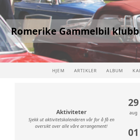
Romerike Gammelbil klubb
HJEM
ARTIKLER
ALBUM
KA
KA
29
LI
Aktiviteter
aug
Sjekk ut aktivitetskalenderen vår for å få en
oversikt over alle våre arrangement!
01