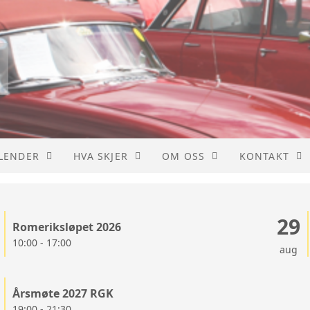
LENDER
HVA SKJER
OM OSS
KONTAKT
LENDER
BUSS
AKTIVITETER
KONTAKT
29
Romeriksløpet 2026
STE
LMK
VEDTEKTER
STYRET
10:00 - 17:00
aug
HISTORIE
Årsmøte 2027 RGK
19:00 - 21:30