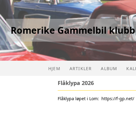
Romerike Gammelbil klubb
HJEM
ARTIKLER
ALBUM
KAL
Flåklypa 2026
KAL
Flåklypa løpet i Lom:
https://f-gp.net/
LIS