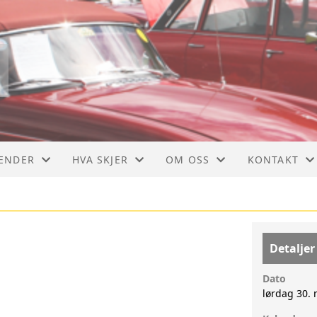
ENDER
HVA SKJER
OM OSS
KONTAKT
ENDER
BUSS
AKTIVITETER
KONTAKT
TE
LMK
VEDTEKTER
STYRET
Detaljer
HISTORIE
Dato
lørdag 30. 